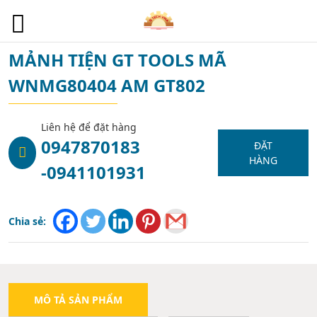
1
MẢNH TIỆN GT TOOLS MÃ
WNMG80404 AM GT802
Liên hệ để đặt hàng
0947870183
ĐẶT
HÀNG
-0941101931
Chia sẻ:
MÔ TẢ SẢN PHẨM