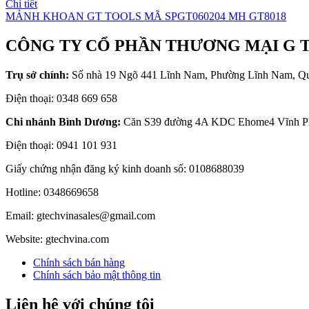
Chi tiết
MẢNH KHOAN GT TOOLS MÃ SPGT060204 MH GT8018
CÔNG TY CỔ PHẦN THƯƠNG MẠI G 
Trụ sở chính:
Số nhà 19 Ngõ 441 Lĩnh Nam, Phường Lĩnh Nam, Q
Điện thoại: 0348 669 658
Chi nhánh Bình Dương:
Căn S39 đường 4A KDC Ehome4 Vĩnh Ph
Điện thoại: 0941 101 931
Giấy chứng nhận đăng ký kinh doanh số: 0108688039
Hotline: 0348669658
Email: gtechvinasales@gmail.com
Website: gtechvina.com
Chính sách bán hàng
Chính sách bảo mật thông tin
Liên hệ với chúng tôi