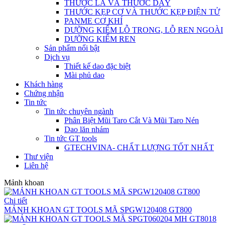
THƯỚC LÁ VÀ THƯỚC DÂY
THƯỚC KẸP CƠ VÀ THƯỚC KẸP ĐIỆN TỬ
PANME CƠ KHÍ
DƯỠNG KIỂM LỖ TRONG, LỖ REN NGOÀI
DƯỠNG KIỂM REN
Sản phẩm nổi bật
Dịch vụ
Thiết kế dao đặc biệt
Mài phủ dao
Khách hàng
Chứng nhận
Tin tức
Tin tức chuyên ngành
Phân Biệt Mũi Taro Cắt Và Mũi Taro Nén
Dao lăn nhám
Tin tức GT tools
GTECHVINA- CHẤT LƯỢNG TỐT NHẤT
Thư viện
Liên hệ
Mảnh khoan
Chi tiết
MẢNH KHOAN GT TOOLS MÃ SPGW120408 GT800