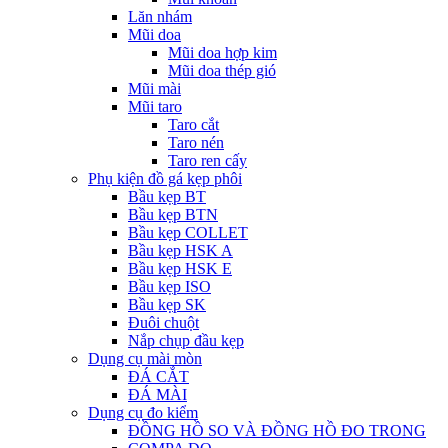
Lăn nhám
Mũi doa
Mũi doa hợp kim
Mũi doa thép gió
Mũi mài
Mũi taro
Taro cắt
Taro nén
Taro ren cấy
Phụ kiện đồ gá kẹp phôi
Bầu kẹp BT
Bầu kẹp BTN
Bầu kẹp COLLET
Bầu kẹp HSK A
Bầu kẹp HSK E
Bầu kẹp ISO
Bầu kẹp SK
Đuôi chuột
Nắp chụp đầu kẹp
Dụng cụ mài mòn
ĐÁ CẮT
ĐÁ MÀI
Dụng cụ đo kiểm
ĐỒNG HỒ SO VÀ ĐỒNG HỒ ĐO TRONG