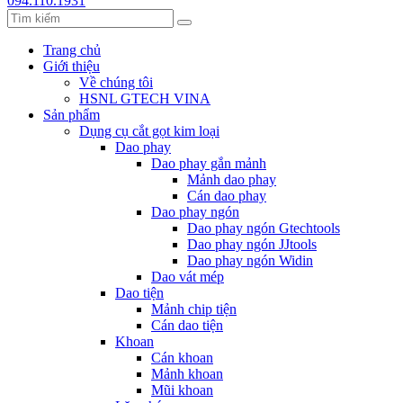
094.110.1931
Trang chủ
Giới thiệu
Về chúng tôi
HSNL GTECH VINA
Sản phẩm
Dụng cụ cắt gọt kim loại
Dao phay
Dao phay gắn mảnh
Mảnh dao phay
Cán dao phay
Dao phay ngón
Dao phay ngón Gtechtools
Dao phay ngón JJtools
Dao phay ngón Widin
Dao vát mép
Dao tiện
Mảnh chip tiện
Cán dao tiện
Khoan
Cán khoan
Mảnh khoan
Mũi khoan