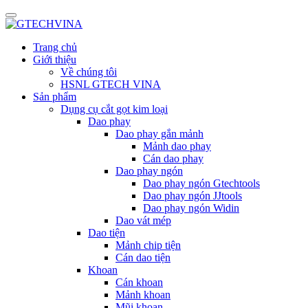
Trang chủ
Giới thiệu
Về chúng tôi
HSNL GTECH VINA
Sản phẩm
Dụng cụ cắt gọt kim loại
Dao phay
Dao phay gắn mảnh
Mảnh dao phay
Cán dao phay
Dao phay ngón
Dao phay ngón Gtechtools
Dao phay ngón JJtools
Dao phay ngón Widin
Dao vát mép
Dao tiện
Mảnh chip tiện
Cán dao tiện
Khoan
Cán khoan
Mảnh khoan
Mũi khoan