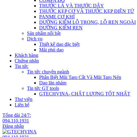
COMPA ĐO
THƯỚC LÁ VÀ THƯỚC DÂY
THƯỚC KẸP CƠ VÀ THƯỚC KẸP ĐIỆN TỬ
PANME CƠ KHÍ
DƯỠNG KIỂM LỖ TRONG, LỖ REN NGOÀI
DƯỠNG KIỂM REN
Sản phẩm nổi bật
Dịch vụ
Thiết kế dao đặc biệt
Mài phủ dao
Khách hàng
Chứng nhận
Tin tức
Tin tức chuyên ngành
Phân Biệt Mũi Taro Cắt Và Mũi Taro Nén
Dao lăn nhám
Tin tức GT tools
GTECHVINA- CHẤT LƯỢNG TỐT NHẤT
Thư viện
Liên hệ
Tổng đài 24/7:
094.110.1931
Đăng nhập