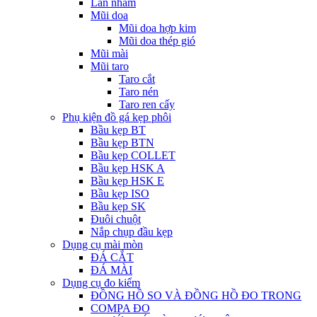
Lăn nhám
Mũi doa
Mũi doa hợp kim
Mũi doa thép gió
Mũi mài
Mũi taro
Taro cắt
Taro nén
Taro ren cấy
Phụ kiện đồ gá kẹp phôi
Bầu kẹp BT
Bầu kẹp BTN
Bầu kẹp COLLET
Bầu kẹp HSK A
Bầu kẹp HSK E
Bầu kẹp ISO
Bầu kẹp SK
Đuôi chuột
Nắp chụp đầu kẹp
Dụng cụ mài mòn
ĐÁ CẮT
ĐÁ MÀI
Dụng cụ đo kiểm
ĐỒNG HỒ SO VÀ ĐỒNG HỒ ĐO TRONG
COMPA ĐO