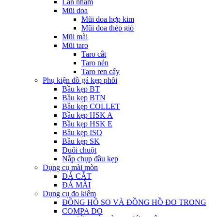
Lăn nhám
Mũi doa
Mũi doa hợp kim
Mũi doa thép gió
Mũi mài
Mũi taro
Taro cắt
Taro nén
Taro ren cấy
Phụ kiện đồ gá kẹp phôi
Bầu kẹp BT
Bầu kẹp BTN
Bầu kẹp COLLET
Bầu kẹp HSK A
Bầu kẹp HSK E
Bầu kẹp ISO
Bầu kẹp SK
Đuôi chuột
Nắp chụp đầu kẹp
Dụng cụ mài mòn
ĐÁ CẮT
ĐÁ MÀI
Dụng cụ đo kiểm
ĐỒNG HỒ SO VÀ ĐỒNG HỒ ĐO TRONG
COMPA ĐO