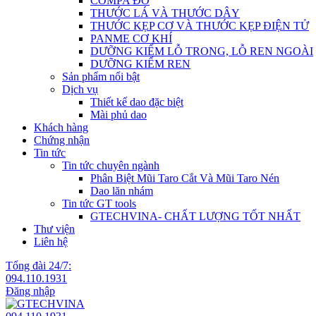
COMPA ĐO
THƯỚC LÁ VÀ THƯỚC DÂY
THƯỚC KẸP CƠ VÀ THƯỚC KẸP ĐIỆN TỬ
PANME CƠ KHÍ
DƯỠNG KIỂM LỖ TRONG, LỖ REN NGOÀI
DƯỠNG KIỂM REN
Sản phẩm nổi bật
Dịch vụ
Thiết kế dao đặc biệt
Mài phủ dao
Khách hàng
Chứng nhận
Tin tức
Tin tức chuyên ngành
Phân Biệt Mũi Taro Cắt Và Mũi Taro Nén
Dao lăn nhám
Tin tức GT tools
GTECHVINA- CHẤT LƯỢNG TỐT NHẤT
Thư viện
Liên hệ
Tổng đài 24/7:
094.110.1931
Đăng nhập