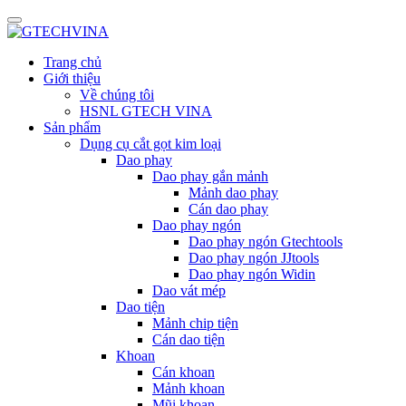
Trang chủ
Giới thiệu
Về chúng tôi
HSNL GTECH VINA
Sản phẩm
Dụng cụ cắt gọt kim loại
Dao phay
Dao phay gắn mảnh
Mảnh dao phay
Cán dao phay
Dao phay ngón
Dao phay ngón Gtechtools
Dao phay ngón JJtools
Dao phay ngón Widin
Dao vát mép
Dao tiện
Mảnh chip tiện
Cán dao tiện
Khoan
Cán khoan
Mảnh khoan
Mũi khoan