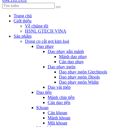
094.110.1931
Trang chủ
Giới thiệu
Về chúng tôi
HSNL GTECH VINA
Sản phẩm
Dụng cụ cắt gọt kim loại
Dao phay
Dao phay gắn mảnh
Mảnh dao phay
Cán dao phay
Dao phay ngón
Dao phay ngón Gtechtools
Dao phay ngón JJtools
Dao phay ngón Widin
Dao vát mép
Dao tiện
Mảnh chip tiện
Cán dao tiện
Khoan
Cán khoan
Mảnh khoan
Mũi khoan