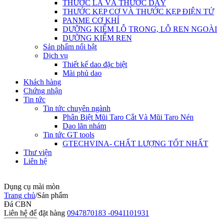
THƯỚC LÁ VÀ THƯỚC DÂY
THƯỚC KẸP CƠ VÀ THƯỚC KẸP ĐIỆN TỬ
PANME CƠ KHÍ
DƯỠNG KIỂM LỖ TRONG, LỖ REN NGOÀI
DƯỠNG KIỂM REN
Sản phẩm nổi bật
Dịch vụ
Thiết kế dao đặc biệt
Mài phủ dao
Khách hàng
Chứng nhận
Tin tức
Tin tức chuyên ngành
Phân Biệt Mũi Taro Cắt Và Mũi Taro Nén
Dao lăn nhám
Tin tức GT tools
GTECHVINA- CHẤT LƯỢNG TỐT NHẤT
Thư viện
Liên hệ
Dụng cụ mài mòn
Trang chủ
/
Sản phẩm
Đá CBN
Liên hệ để đặt hàng
0947870183 -0941101931