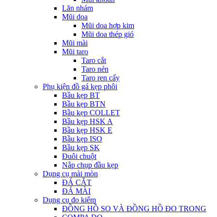
Lăn nhám
Mũi doa
Mũi doa hợp kim
Mũi doa thép gió
Mũi mài
Mũi taro
Taro cắt
Taro nén
Taro ren cấy
Phụ kiện đồ gá kẹp phôi
Bầu kẹp BT
Bầu kẹp BTN
Bầu kẹp COLLET
Bầu kẹp HSK A
Bầu kẹp HSK E
Bầu kẹp ISO
Bầu kẹp SK
Đuôi chuột
Nắp chụp đầu kẹp
Dụng cụ mài mòn
ĐÁ CẮT
ĐÁ MÀI
Dụng cụ đo kiểm
ĐỒNG HỒ SO VÀ ĐỒNG HỒ ĐO TRONG