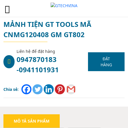
1
MẢNH TIỆN GT TOOLS MÃ
CNMG120408 GM GT802
Liên hệ để đặt hàng
0947870183
ĐẶT
HÀNG
-0941101931
Chia sẻ:
MÔ TẢ SẢN PHẨM