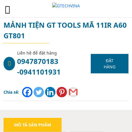
1
MẢNH TIỆN GT TOOLS MÃ 11IR A60
GT801
Liên hệ để đặt hàng
0947870183
ĐẶT
HÀNG
-0941101931
Chia sẻ:
MÔ TẢ SẢN PHẨM