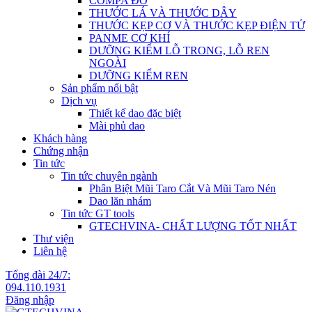
COMPA ĐO
THƯỚC LÁ VÀ THƯỚC DÂY
THƯỚC KẸP CƠ VÀ THƯỚC KẸP ĐIỆN TỬ
PANME CƠ KHÍ
DƯỠNG KIỂM LỖ TRONG, LỖ REN
NGOÀI
DƯỠNG KIỂM REN
Sản phẩm nổi bật
Dịch vụ
Thiết kế dao đặc biệt
Mài phủ dao
Khách hàng
Chứng nhận
Tin tức
Tin tức chuyên ngành
Phân Biệt Mũi Taro Cắt Và Mũi Taro Nén
Dao lăn nhám
Tin tức GT tools
GTECHVINA- CHẤT LƯỢNG TỐT NHẤT
Thư viện
Liên hệ
Tổng đài 24/7:
094.110.1931
Đăng nhập