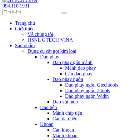
094.110.1931
Trang chủ
Giới thiệu
Về chúng tôi
HSNL GTECH VINA
Sản phẩm
Dụng cụ cắt gọt kim loại
Dao phay
Dao phay gắn mảnh
Mảnh dao phay
Cán dao phay
Dao phay ngón
Dao phay ngón Gtechtools
Dao phay ngón JJtools
Dao phay ngón Widin
Dao vát mép
Dao tiện
Mảnh chip tiện
Cán dao tiện
Khoan
Cán khoan
Mảnh khoan