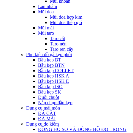
Mũi khoan
Lăn nhám
Mũi doa
Mũi doa hợp kim
Mũi doa thép gió
Mũi mài
Mũi taro
Taro cắt
Taro nén
Taro ren cấy
Phụ kiện đồ gá kẹp phôi
Bầu kẹp BT
Bầu kẹp BTN
Bầu kẹp COLLET
Bầu kẹp HSK A
Bầu kẹp HSK E
Bầu kẹp ISO
Bầu kẹp SK
Đuôi chuột
Nắp chụp đầu kẹp
Dụng cụ mài mòn
ĐÁ CẮT
ĐÁ MÀI
Dụng cụ đo kiểm
ĐỒNG HỒ SO VÀ ĐỒNG HỒ ĐO TRONG