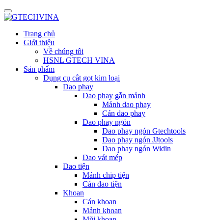
Trang chủ
Giới thiệu
Về chúng tôi
HSNL GTECH VINA
Sản phẩm
Dụng cụ cắt gọt kim loại
Dao phay
Dao phay gắn mảnh
Mảnh dao phay
Cán dao phay
Dao phay ngón
Dao phay ngón Gtechtools
Dao phay ngón JJtools
Dao phay ngón Widin
Dao vát mép
Dao tiện
Mảnh chip tiện
Cán dao tiện
Khoan
Cán khoan
Mảnh khoan
Mũi khoan