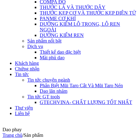
COMPA ĐO
THƯỚC LÁ VÀ THƯỚC DÂY
THƯỚC KẸP CƠ VÀ THƯỚC KẸP ĐIỆN TỬ
PANME CƠ KHÍ
DƯỠNG KIỂM LỖ TRONG, LỖ REN
NGOÀI
DƯỠNG KIỂM REN
Sản phẩm nổi bật
Dịch vụ
Thiết kế dao đặc biệt
Mài phủ dao
Khách hàng
Chứng nhận
Tin tức
Tin tức chuyên ngành
Phân Biệt Mũi Taro Cắt Và Mũi Taro Nén
Dao lăn nhám
Tin tức GT tools
GTECHVINA- CHẤT LƯỢNG TỐT NHẤT
Thư viện
Liên hệ
Dao phay
Trang chủ
/
Sản phẩm