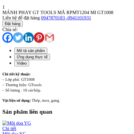
1
MẢNH PHAY GT TOOLS MÃ RPMT1204 MI GT1008
Liên hệ để đặt hàng
0947870183 -0941101931
Đặt hàng
Chia sẻ:
Mô tả sản phẩm
Ứng dụng thực tế
Video
Chi tiết kỹ thuật:
– Lớp phủ: GT1008
– Thương hiệu: GTtools
– Số lượng : 10 cái/hộp.
Vật liệu sử dụng:
Thép, inox, gang.
Sản phẩm liên quan
Chi tiết
Mũi doa YG