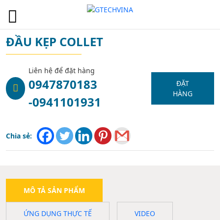
1
ĐẦU KẸP COLLET
Liên hệ để đặt hàng
0947870183
ĐẶT
HÀNG
-0941101931
Chia sẻ:
MÔ TẢ SẢN PHẨM
ỨNG DỤNG THỰC TẾ
VIDEO