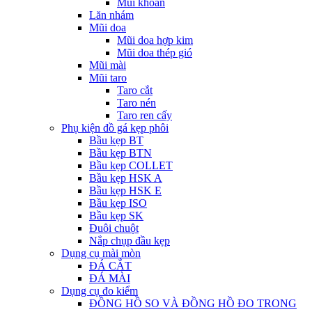
Mũi khoan
Lăn nhám
Mũi doa
Mũi doa hợp kim
Mũi doa thép gió
Mũi mài
Mũi taro
Taro cắt
Taro nén
Taro ren cấy
Phụ kiện đồ gá kẹp phôi
Bầu kẹp BT
Bầu kẹp BTN
Bầu kẹp COLLET
Bầu kẹp HSK A
Bầu kẹp HSK E
Bầu kẹp ISO
Bầu kẹp SK
Đuôi chuột
Nắp chụp đầu kẹp
Dụng cụ mài mòn
ĐÁ CẮT
ĐÁ MÀI
Dụng cụ đo kiểm
ĐỒNG HỒ SO VÀ ĐỒNG HỒ ĐO TRONG