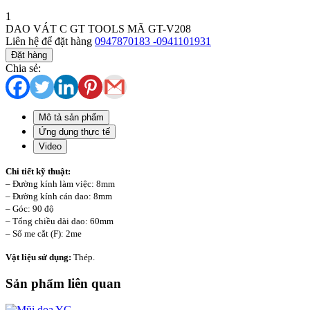
1
DAO VÁT C GT TOOLS MÃ GT-V208
Liên hệ để đặt hàng
0947870183 -0941101931
Đặt hàng
Chia sẻ:
Mô tả sản phẩm
Ứng dụng thực tế
Video
Chi tiết kỹ thuật:
– Đường kính làm việc: 8mm
– Đường kính cán dao: 8mm
– Góc: 90 độ
– Tổng chiều dài dao: 60mm
– Số me cắt (F): 2me
Vật liệu sử dụng:
Thép.
Sản phẩm liên quan