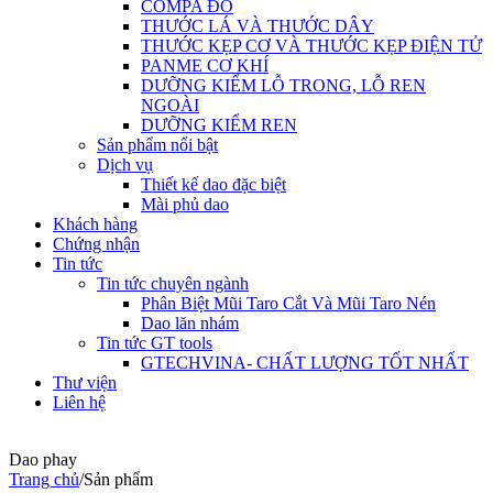
COMPA ĐO
THƯỚC LÁ VÀ THƯỚC DÂY
THƯỚC KẸP CƠ VÀ THƯỚC KẸP ĐIỆN TỬ
PANME CƠ KHÍ
DƯỠNG KIỂM LỖ TRONG, LỖ REN
NGOÀI
DƯỠNG KIỂM REN
Sản phẩm nổi bật
Dịch vụ
Thiết kế dao đặc biệt
Mài phủ dao
Khách hàng
Chứng nhận
Tin tức
Tin tức chuyên ngành
Phân Biệt Mũi Taro Cắt Và Mũi Taro Nén
Dao lăn nhám
Tin tức GT tools
GTECHVINA- CHẤT LƯỢNG TỐT NHẤT
Thư viện
Liên hệ
Dao phay
Trang chủ
/
Sản phẩm