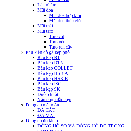
Lăn nhám
Mũi doa
Mũi doa hợp kim
Mũi doa thép gió
Mũi mài
Mũi taro
Taro cắt
Taro nén
Taro ren cấy
Phụ kiện đồ gá kẹp phôi
Bầu kẹp BT
Bầu kẹp BTN
Bầu kẹp COLLET
Bầu kẹp HSK A
Bầu kẹp HSK E
Bầu kẹp ISO
Bầu kẹp SK
Đuôi chuột
Nắp chụp đầu kẹp
Dụng cụ mài mòn
ĐÁ CẮT
ĐÁ MÀI
Dụng cụ đo kiểm
ĐỒNG HỒ SO VÀ ĐỒNG HỒ ĐO TRONG