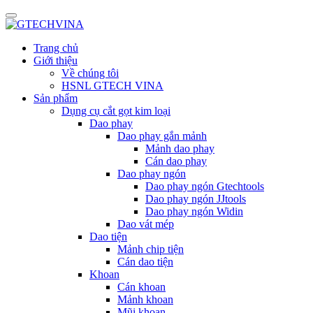
Trang chủ
Giới thiệu
Về chúng tôi
HSNL GTECH VINA
Sản phẩm
Dụng cụ cắt gọt kim loại
Dao phay
Dao phay gắn mảnh
Mảnh dao phay
Cán dao phay
Dao phay ngón
Dao phay ngón Gtechtools
Dao phay ngón JJtools
Dao phay ngón Widin
Dao vát mép
Dao tiện
Mảnh chip tiện
Cán dao tiện
Khoan
Cán khoan
Mảnh khoan
Mũi khoan