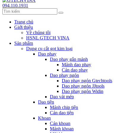
094.110.1931
Trang chủ
Giới thiệu
Về chúng tôi
HSNL GTECH VINA
Sản phẩm
Dụng cụ cắt gọt kim loại
Dao phay
Dao phay gắn mảnh
Mảnh dao phay
Cán dao phay
Dao phay ngón
Dao phay ngón Gtechtools
Dao phay ngón JJtools
Dao phay ngón Widin
Dao vát mép
Dao tiện
Mảnh chip tiện
Cán dao tiện
Khoan
Cán khoan
Mảnh khoan