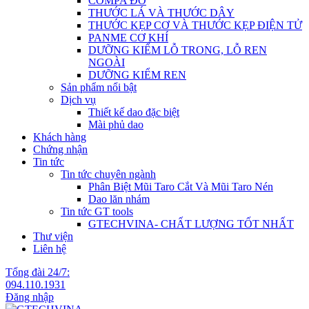
COMPA ĐO
THƯỚC LÁ VÀ THƯỚC DÂY
THƯỚC KẸP CƠ VÀ THƯỚC KẸP ĐIỆN TỬ
PANME CƠ KHÍ
DƯỠNG KIỂM LỖ TRONG, LỖ REN
NGOÀI
DƯỠNG KIỂM REN
Sản phẩm nổi bật
Dịch vụ
Thiết kế dao đặc biệt
Mài phủ dao
Khách hàng
Chứng nhận
Tin tức
Tin tức chuyên ngành
Phân Biệt Mũi Taro Cắt Và Mũi Taro Nén
Dao lăn nhám
Tin tức GT tools
GTECHVINA- CHẤT LƯỢNG TỐT NHẤT
Thư viện
Liên hệ
Tổng đài 24/7:
094.110.1931
Đăng nhập