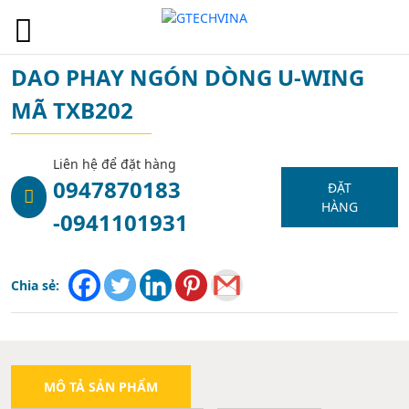
1
DAO PHAY NGÓN DÒNG U-WING
MÃ TXB202
Liên hệ để đặt hàng
0947870183
ĐẶT
HÀNG
-0941101931
Chia sẻ:
MÔ TẢ SẢN PHẨM