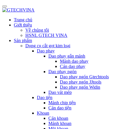
Trang chủ
Giới thiệu
Về chúng tôi
HSNL GTECH VINA
Sản phẩm
Dụng cụ cắt gọt kim loại
Dao phay
Dao phay gắn mảnh
Mảnh dao phay
Cán dao phay
Dao phay ngón
Dao phay ngón Gtechtools
Dao phay ngón JJtools
Dao phay ngón Widin
Dao vát mép
Dao tiện
Mảnh chip tiện
Cán dao tiện
Khoan
Cán khoan
Mảnh khoan
Mũi khoan