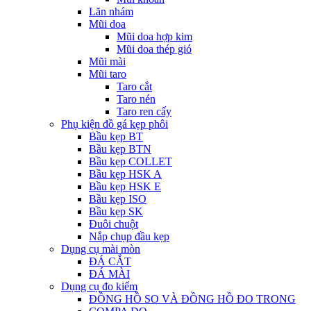
Lăn nhám
Mũi doa
Mũi doa hợp kim
Mũi doa thép gió
Mũi mài
Mũi taro
Taro cắt
Taro nén
Taro ren cấy
Phụ kiện đồ gá kẹp phôi
Bầu kẹp BT
Bầu kẹp BTN
Bầu kẹp COLLET
Bầu kẹp HSK A
Bầu kẹp HSK E
Bầu kẹp ISO
Bầu kẹp SK
Đuôi chuột
Nắp chụp đầu kẹp
Dụng cụ mài mòn
ĐÁ CẮT
ĐÁ MÀI
Dụng cụ đo kiểm
ĐỒNG HỒ SO VÀ ĐỒNG HỒ ĐO TRONG