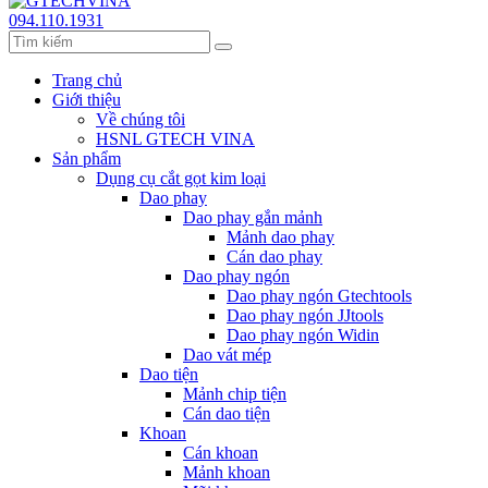
094.110.1931
Trang chủ
Giới thiệu
Về chúng tôi
HSNL GTECH VINA
Sản phẩm
Dụng cụ cắt gọt kim loại
Dao phay
Dao phay gắn mảnh
Mảnh dao phay
Cán dao phay
Dao phay ngón
Dao phay ngón Gtechtools
Dao phay ngón JJtools
Dao phay ngón Widin
Dao vát mép
Dao tiện
Mảnh chip tiện
Cán dao tiện
Khoan
Cán khoan
Mảnh khoan