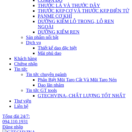
COMPA ĐO
THƯỚC LÁ VÀ THƯỚC DÂY
THƯỚC KẸP CƠ VÀ THƯỚC KẸP ĐIỆN TỬ
PANME CƠ KHÍ
DƯỠNG KIỂM LỖ TRONG, LỖ REN
NGOÀI
DƯỠNG KIỂM REN
Sản phẩm nổi bật
Dịch vụ
Thiết kế dao đặc biệt
Mài phủ dao
Khách hàng
Chứng nhận
Tin tức
Tin tức chuyên ngành
Phân Biệt Mũi Taro Cắt Và Mũi Taro Nén
Dao lăn nhám
Tin tức GT tools
GTECHVINA- CHẤT LƯỢNG TỐT NHẤT
Thư viện
Liên hệ
Tổng đài 24/7:
094.110.1931
Đăng nhập