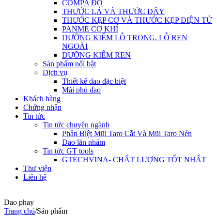
COMPA ĐO
THƯỚC LÁ VÀ THƯỚC DÂY
THƯỚC KẸP CƠ VÀ THƯỚC KẸP ĐIỆN TỬ
PANME CƠ KHÍ
DƯỠNG KIỂM LỖ TRONG, LỖ REN
NGOÀI
DƯỠNG KIỂM REN
Sản phẩm nổi bật
Dịch vụ
Thiết kế dao đặc biệt
Mài phủ dao
Khách hàng
Chứng nhận
Tin tức
Tin tức chuyên ngành
Phân Biệt Mũi Taro Cắt Và Mũi Taro Nén
Dao lăn nhám
Tin tức GT tools
GTECHVINA- CHẤT LƯỢNG TỐT NHẤT
Thư viện
Liên hệ
Dao phay
Trang chủ
/
Sản phẩm