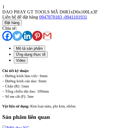
1
DAO PHAY GT TOOLS MÃ D6R1xD6x100Lx3F
Liên hệ để đặt hàng
0947870183 -0941101931
Đặt hàng
Chia sẻ:
Mô tả sản phẩm
Ứng dụng thực tế
Video
Chi tiết kỹ thuật:
– Đường kính làm việc: 6mm
– Đường kính cán dao: 6mm
– Chân (R): 1mm
– Tổng chiều dài dao: 100mm
– Số me cắt (F): 3me
Vật liệu sử dụng:
Kim loại màu, phi kim, nhôm.
Sản phẩm liên quan