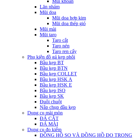
Mũi khoan
Lăn nhám
Mũi doa
Mũi doa hợp kim
Mũi doa thép gió
Mũi mài
Mũi taro
Taro cắt
Taro nén
Taro ren cấy
Phụ kiện đồ gá kẹp phôi
Bầu kẹp BT
Bầu kẹp BTN
Bầu kẹp COLLET
Bầu kẹp HSK A
Bầu kẹp HSK E
Bầu kẹp ISO
Bầu kẹp SK
Đuôi chuột
Nắp chụp đầu kẹp
Dụng cụ mài mòn
ĐÁ CẮT
ĐÁ MÀI
Dụng cụ đo kiểm
ĐỒNG HỒ SO VÀ ĐỒNG HỒ ĐO TRONG