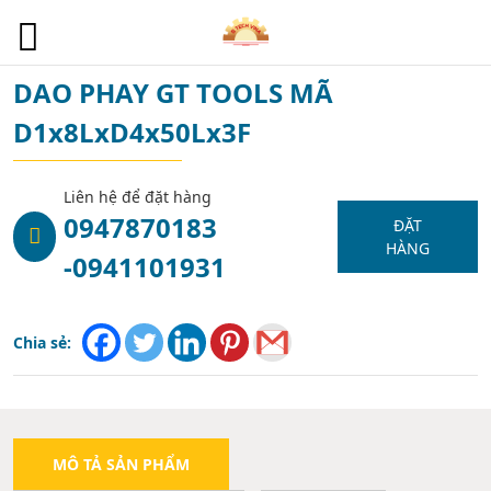
1
DAO PHAY GT TOOLS MÃ
D1x8LxD4x50Lx3F
Liên hệ để đặt hàng
0947870183
ĐẶT
HÀNG
-0941101931
Chia sẻ:
MÔ TẢ SẢN PHẨM