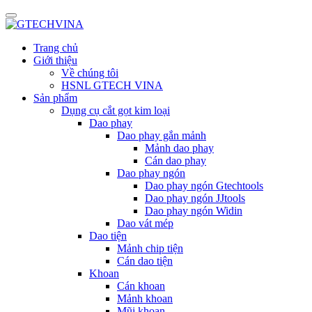
Trang chủ
Giới thiệu
Về chúng tôi
HSNL GTECH VINA
Sản phẩm
Dụng cụ cắt gọt kim loại
Dao phay
Dao phay gắn mảnh
Mảnh dao phay
Cán dao phay
Dao phay ngón
Dao phay ngón Gtechtools
Dao phay ngón JJtools
Dao phay ngón Widin
Dao vát mép
Dao tiện
Mảnh chip tiện
Cán dao tiện
Khoan
Cán khoan
Mảnh khoan
Mũi khoan