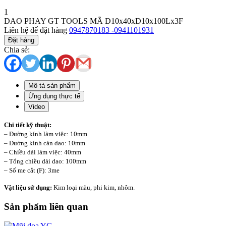
1
DAO PHAY GT TOOLS MÃ D10x40xD10x100Lx3F
Liên hệ để đặt hàng
0947870183 -0941101931
Đặt hàng
Chia sẻ:
Mô tả sản phẩm
Ứng dụng thực tế
Video
Chi tiết kỹ thuật:
– Đường kính làm việc: 10mm
– Đường kính cán dao: 10mm
– Chiều dài làm việc: 40mm
– Tổng chiều dài dao: 100mm
– Số me cắt (F): 3me
Vật liệu sử dụng:
Kim loại màu, phi kim, nhôm.
Sản phẩm liên quan