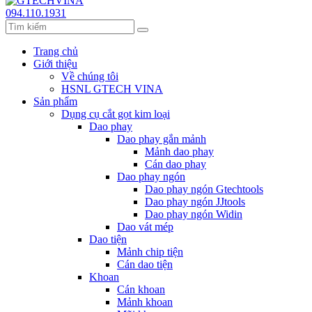
094.110.1931
Trang chủ
Giới thiệu
Về chúng tôi
HSNL GTECH VINA
Sản phẩm
Dụng cụ cắt gọt kim loại
Dao phay
Dao phay gắn mảnh
Mảnh dao phay
Cán dao phay
Dao phay ngón
Dao phay ngón Gtechtools
Dao phay ngón JJtools
Dao phay ngón Widin
Dao vát mép
Dao tiện
Mảnh chip tiện
Cán dao tiện
Khoan
Cán khoan
Mảnh khoan