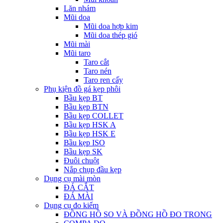
Lăn nhám
Mũi doa
Mũi doa hợp kim
Mũi doa thép gió
Mũi mài
Mũi taro
Taro cắt
Taro nén
Taro ren cấy
Phụ kiện đồ gá kẹp phôi
Bầu kẹp BT
Bầu kẹp BTN
Bầu kẹp COLLET
Bầu kẹp HSK A
Bầu kẹp HSK E
Bầu kẹp ISO
Bầu kẹp SK
Đuôi chuột
Nắp chụp đầu kẹp
Dụng cụ mài mòn
ĐÁ CẮT
ĐÁ MÀI
Dụng cụ đo kiểm
ĐỒNG HỒ SO VÀ ĐỒNG HỒ ĐO TRONG