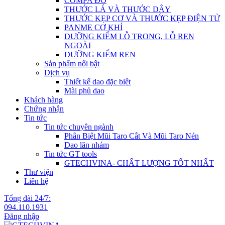
COMPA ĐO
THƯỚC LÁ VÀ THƯỚC DÂY
THƯỚC KẸP CƠ VÀ THƯỚC KẸP ĐIỆN TỬ
PANME CƠ KHÍ
DƯỠNG KIỂM LỖ TRONG, LỖ REN
NGOÀI
DƯỠNG KIỂM REN
Sản phẩm nổi bật
Dịch vụ
Thiết kế dao đặc biệt
Mài phủ dao
Khách hàng
Chứng nhận
Tin tức
Tin tức chuyên ngành
Phân Biệt Mũi Taro Cắt Và Mũi Taro Nén
Dao lăn nhám
Tin tức GT tools
GTECHVINA- CHẤT LƯỢNG TỐT NHẤT
Thư viện
Liên hệ
Tổng đài 24/7:
094.110.1931
Đăng nhập