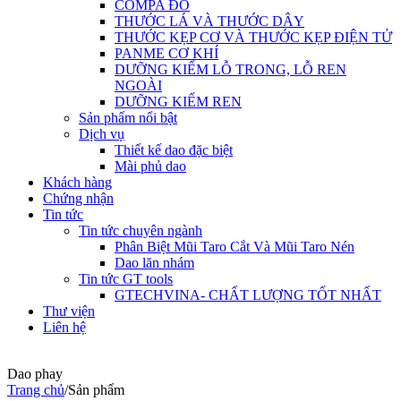
COMPA ĐO
THƯỚC LÁ VÀ THƯỚC DÂY
THƯỚC KẸP CƠ VÀ THƯỚC KẸP ĐIỆN TỬ
PANME CƠ KHÍ
DƯỠNG KIỂM LỖ TRONG, LỖ REN
NGOÀI
DƯỠNG KIỂM REN
Sản phẩm nổi bật
Dịch vụ
Thiết kế dao đặc biệt
Mài phủ dao
Khách hàng
Chứng nhận
Tin tức
Tin tức chuyên ngành
Phân Biệt Mũi Taro Cắt Và Mũi Taro Nén
Dao lăn nhám
Tin tức GT tools
GTECHVINA- CHẤT LƯỢNG TỐT NHẤT
Thư viện
Liên hệ
Dao phay
Trang chủ
/
Sản phẩm