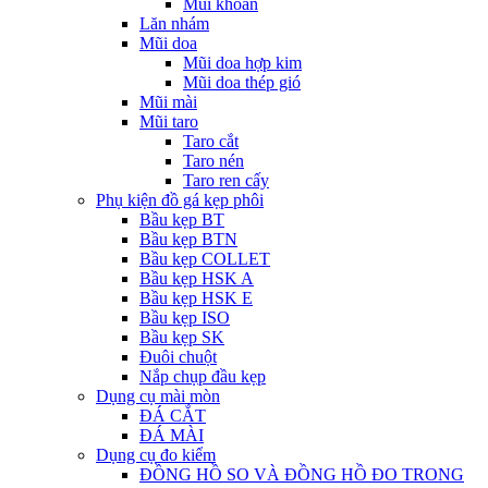
Mũi khoan
Lăn nhám
Mũi doa
Mũi doa hợp kim
Mũi doa thép gió
Mũi mài
Mũi taro
Taro cắt
Taro nén
Taro ren cấy
Phụ kiện đồ gá kẹp phôi
Bầu kẹp BT
Bầu kẹp BTN
Bầu kẹp COLLET
Bầu kẹp HSK A
Bầu kẹp HSK E
Bầu kẹp ISO
Bầu kẹp SK
Đuôi chuột
Nắp chụp đầu kẹp
Dụng cụ mài mòn
ĐÁ CẮT
ĐÁ MÀI
Dụng cụ đo kiểm
ĐỒNG HỒ SO VÀ ĐỒNG HỒ ĐO TRONG