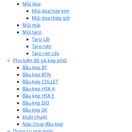
Mũi doa
Mũi doa hợp kim
Mũi doa thép gió
Mũi mài
Mũi taro
Taro cắt
Taro nén
Taro ren cấy
Phụ kiện đồ gá kẹp phôi
Bầu kẹp BT
Bầu kẹp BTN
Bầu kẹp COLLET
Bầu kẹp HSK A
Bầu kẹp HSK E
Bầu kẹp ISO
Bầu kẹp SK
Đuôi chuột
Nắp chụp đầu kẹp
Dụng cụ mài mòn