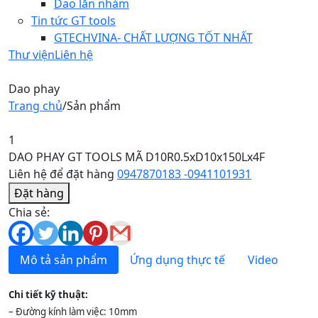
Dao lăn nhám
Tin tức GT tools
GTECHVINA- CHẤT LƯỢNG TỐT NHẤT
Thư viện
Liên hệ
Dao phay
Trang chủ
/
Sản phẩm
1
DAO PHAY GT TOOLS MÃ D10R0.5xD10x150Lx4F
Liên hệ để đặt hàng
0947870183 -0941101931
Đặt hàng
Chia sẻ:
Mô tả sản phẩm
Ứng dụng thực tế
Video
Chi tiết kỹ thuật:
– Đường kính làm việc: 10mm