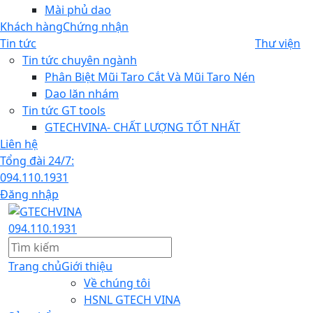
Mài phủ dao
Khách hàng
Chứng nhận
Tin tức
Thư viện
Tin tức chuyên ngành
Phân Biệt Mũi Taro Cắt Và Mũi Taro Nén
Dao lăn nhám
Tin tức GT tools
GTECHVINA- CHẤT LƯỢNG TỐT NHẤT
Liên hệ
Tổng đài 24/7:
094.110.1931
Đăng nhập
094.110.1931
Trang chủ
Giới thiệu
Về chúng tôi
HSNL GTECH VINA