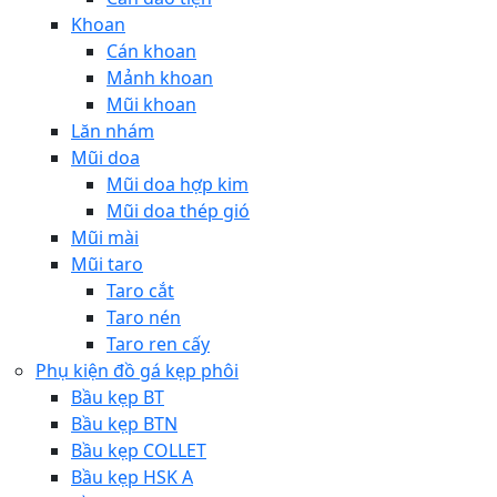
Khoan
Cán khoan
Mảnh khoan
Mũi khoan
Lăn nhám
Mũi doa
Mũi doa hợp kim
Mũi doa thép gió
Mũi mài
Mũi taro
Taro cắt
Taro nén
Taro ren cấy
Phụ kiện đồ gá kẹp phôi
Bầu kẹp BT
Bầu kẹp BTN
Bầu kẹp COLLET
Bầu kẹp HSK A