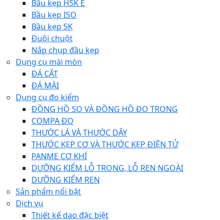
Bầu kẹp HSK E
Bầu kẹp ISO
Bầu kẹp SK
Đuôi chuột
Nắp chụp đầu kẹp
Dụng cụ mài mòn
ĐÁ CẮT
ĐÁ MÀI
Dụng cụ đo kiểm
ĐỒNG HỒ SO VÀ ĐỒNG HỒ ĐO TRONG
COMPA ĐO
THƯỚC LÁ VÀ THƯỚC DÂY
THƯỚC KẸP CƠ VÀ THƯỚC KẸP ĐIỆN TỬ
PANME CƠ KHÍ
DƯỠNG KIỂM LỖ TRONG, LỖ REN NGOÀI
DƯỠNG KIỂM REN
Sản phẩm nổi bật
Dịch vụ
Thiết kế dao đặc biệt