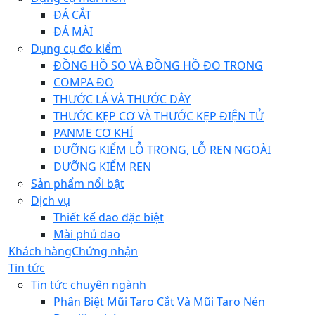
ĐÁ CẮT
ĐÁ MÀI
Dụng cụ đo kiểm
ĐỒNG HỒ SO VÀ ĐỒNG HỒ ĐO TRONG
COMPA ĐO
THƯỚC LÁ VÀ THƯỚC DÂY
THƯỚC KẸP CƠ VÀ THƯỚC KẸP ĐIỆN TỬ
PANME CƠ KHÍ
DƯỠNG KIỂM LỖ TRONG, LỖ REN NGOÀI
DƯỠNG KIỂM REN
Sản phẩm nổi bật
Dịch vụ
Thiết kế dao đặc biệt
Mài phủ dao
Khách hàng
Chứng nhận
Tin tức
Tin tức chuyên ngành
Phân Biệt Mũi Taro Cắt Và Mũi Taro Nén