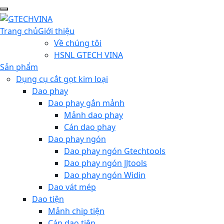
Trang chủ
Giới thiệu
Về chúng tôi
HSNL GTECH VINA
Sản phẩm
Dụng cụ cắt gọt kim loại
Dao phay
Dao phay gắn mảnh
Mảnh dao phay
Cán dao phay
Dao phay ngón
Dao phay ngón Gtechtools
Dao phay ngón JJtools
Dao phay ngón Widin
Dao vát mép
Dao tiện
Mảnh chip tiện
Cán dao tiện