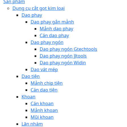
Sản phẩm
Dụng cụ cắt gọt kim loại
Dao phay
Dao phay gắn mảnh
Mảnh dao phay
Cán dao phay
Dao phay ngón
Dao phay ngón Gtechtools
Dao phay ngón JJtools
Dao phay ngón Widin
Dao vát mép
Dao tiện
Mảnh chip tiện
Cán dao tiện
Khoan
Cán khoan
Mảnh khoan
Mũi khoan
Lăn nhám