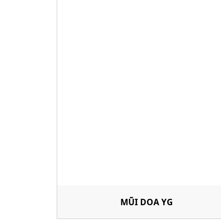
C
MŨI DOA YG