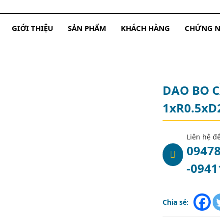
GIỚI THIỆU
SẢN PHẨM
KHÁCH HÀNG
CHỨNG 
1
DAO BO C
1xR0.5xD
Liên hệ đ
0947
-0941
Chia sẻ: