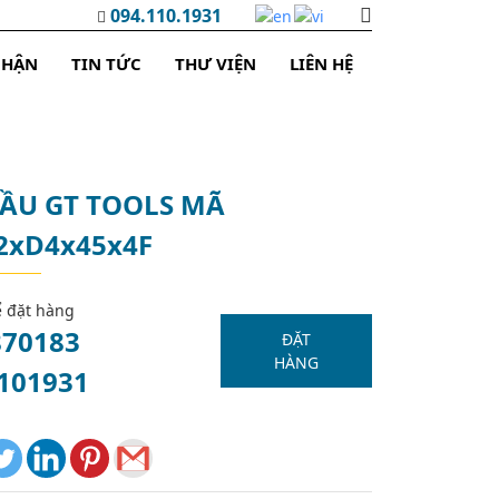
094.110.1931
NHẬN
TIN TỨC
THƯ VIỆN
LIÊN HỆ
ẦU GT TOOLS MÃ
2xD4x45x4F
ể đặt hàng
870183
ĐẶT
HÀNG
101931